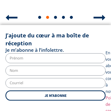
J’ajoute du cœur à ma boîte de
réception
Je m’abonne à l’infolettre.
En
vo
ab
vo
co
à
no
JE M'ABONNE
Pol
de
con