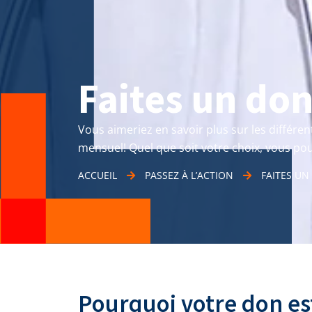
Faites un do
Vous aimeriez en savoir plus sur les différ
mensuel! Quel que soit votre choix, vous pouv
ACCUEIL
PASSEZ À L’ACTION
FAITES UN
Pourquoi votre don es