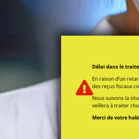
Délai dans le trait
En raison d’un retar
des reçus fiscaux c
Nous suivons la situ
veillera à traiter c
Merci de votre hab