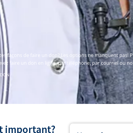
n
entes façons de faire un don? Les options ne manquent pas!
ez faire un don en ligne, par téléphone, par courriel ou nou
 DON
t important?